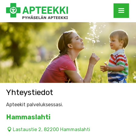
Yhteystiedot
Apteekit palveluksessasi.
Hammaslahti
Lastaustie 2, 82200 Hammaslahti