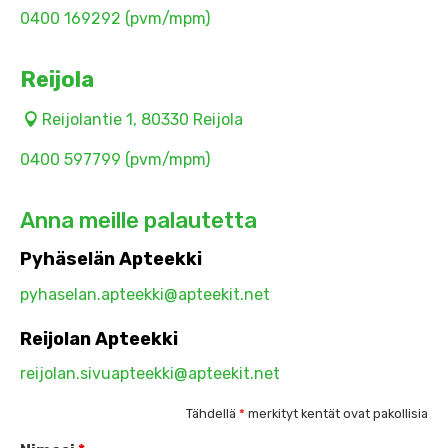
0400 169292 (pvm/mpm)
Reijola
Reijolantie 1, 80330 Reijola
0400 597799 (pvm/mpm)
Anna meille palautetta
Pyhäselän Apteekki
pyhaselan.apteekki@apteekit.net
Reijolan Apteekki
reijolan.sivuapteekki@apteekit.net
Tähdellä
*
merkityt kentät ovat pakollisia